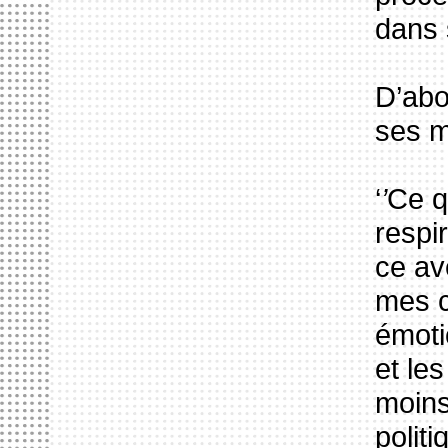
dans 
D’abo
ses m
‘
’
Ce q
respi
ce av
mes c
émoti
et le
moins
polit