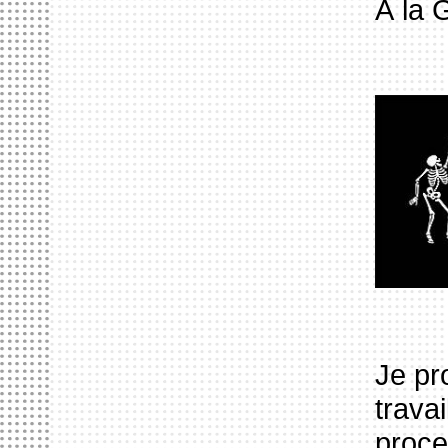
À la 
Je pr
trava
proce