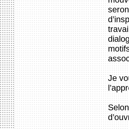
seron
d’ins
trava
dialo
motif
assoc
Je vo
l’app
Selon
d’ouv