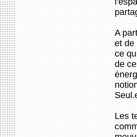
l’esp
parta
A part
et de
ce qu
de ce
énerg
notio
Seul.
Les t
commu
mouve