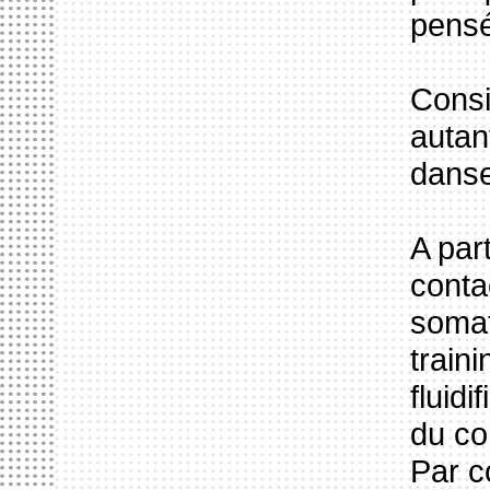
pensé
Consi
autan
danse
A par
conta
somat
train
fluidi
du cor
Par c