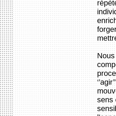
répét
indivi
enric
forge
mettr
Nous 
compo
proces
‘’agir
mouve
sens 
sensib