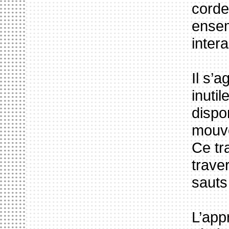
corde
ensem
inter
Il s’
inuti
dispon
mouve
Ce tra
trave
sauts
L’app