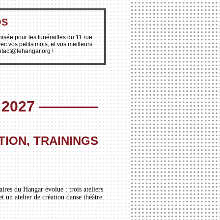
OS
nisée pour les funérailles du 11 rue
ec vos petits mots, et vos meilleurs
ntact@lehangar.org !
2027
————
TION, TRAININGS
ires du Hangar évolue : trois ateliers
t un atelier de création danse théâtre.