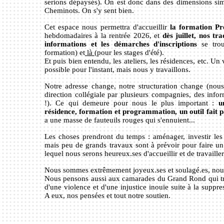
serions dépaysés). On est donc dans des dimensions sim
Cheminots. On s'y sent bien.
Cet espace nous permettra d'accueillir
la formation Pr
hebdomadaires à la rentrée 2026, et
dès juillet, nos tra
informations et les démarches d'inscriptions
se trou
formation) et
là
(pour les stages d'été).
Et puis bien entendu, les ateliers, les résidences, etc. Un
possible pour l'instant, mais nous y travaillons.
Notre adresse change, notre structuration change (nous
direction collégiale par plusieurs compagnies, des inf
!). Ce qui demeure pour nous le plus important :
u
résidence, formation et programmation, un outil fait pa
a une masse de fauteuils rouges qui s'ennuient...
Les choses prendront du temps : aménager, investir les 
mais peu de grands travaux sont à prévoir pour faire u
lequel nous serons heureux.ses d'accueillir et de travailler
Nous sommes extrêmement joyeux.ses et soulagé.es, nou
Nous pensons aussi aux camarades du Grand Rond qui tr
d'une violence et d'une injustice inouïe suite à la suppre
A eux, nos pensées et tout notre soutien.