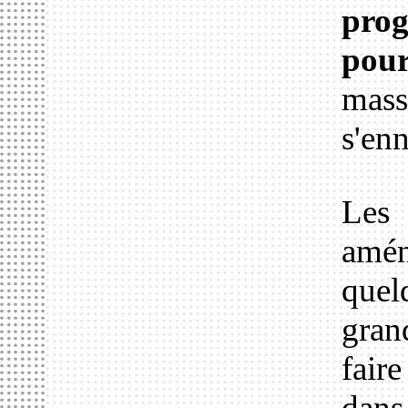
prog
pour
mas
s'enn
Les
amén
quel
gran
fair
dans