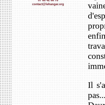
07 68 42 66 76
vain
contact@lehangar.org
d'es
prop
enfi
tra
const
imm
Il s
pas.