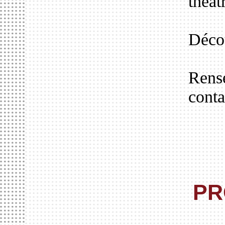
théât
Décou
Rense
cont
PR