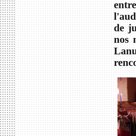
entr
l'au
de j
nos 
Lan
renco