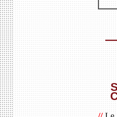
—
C
//
Le 