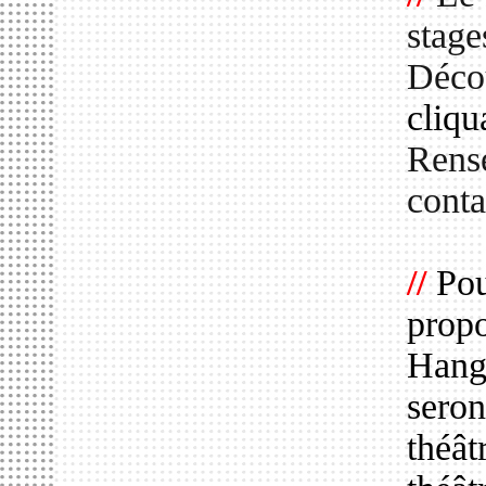
stage
Déco
cliqu
Rense
cont
//
Pou
propo
Hanga
seron
théât