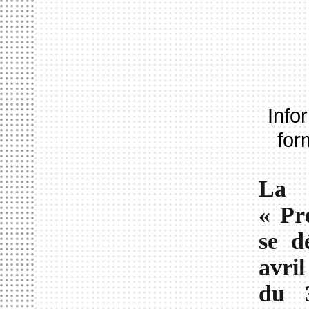
Info
for
La 
« Pr
se d
avri
du 