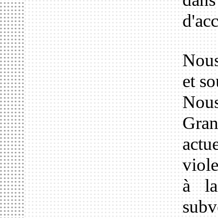
d'acc
Nous
et s
Nous
Gra
act
viole
à la
subv