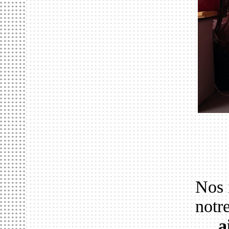
Nos 
notr
a