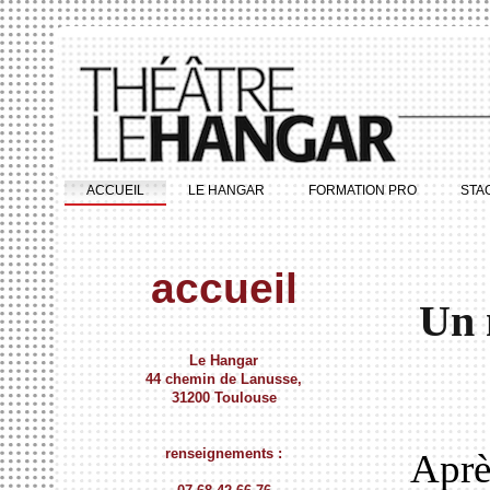
ACCUEIL
LE HANGAR
FORMATION PRO
STA
accueil
Un 
Le Hangar
44 chemin de Lanusse,
31200 Toulouse
renseignements :
Aprè