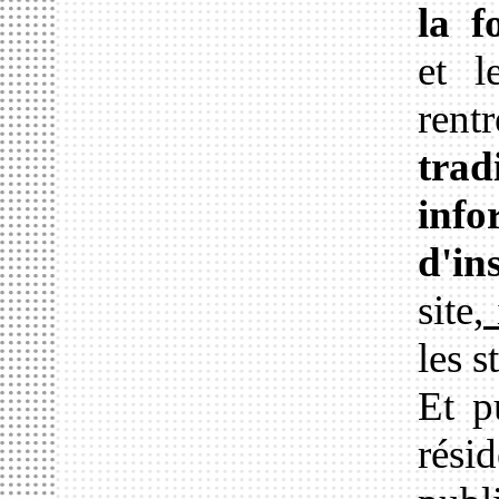
la f
et l
ren
trad
inf
d'in
site,
les s
Et p
rési