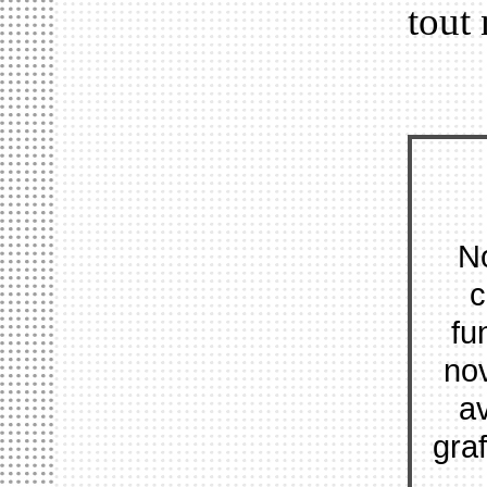
tout 
No
c
fu
nov
av
gra