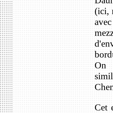
Dau
(ici
ave
mezz
d'e
bord
On 
simi
Chem
Cet 