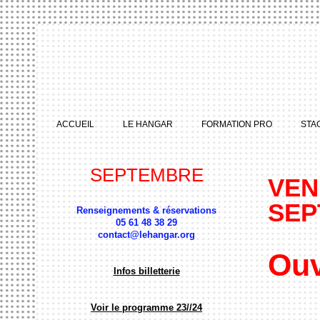
ACCUEIL
LE HANGAR
FORMATION PRO
STA
SEPTEMBRE
VEN
SEP
Renseignements & réservations
05 61 48 38 29
contact@lehangar.org
Ouv
Infos billetterie
Voir le programme 23//24