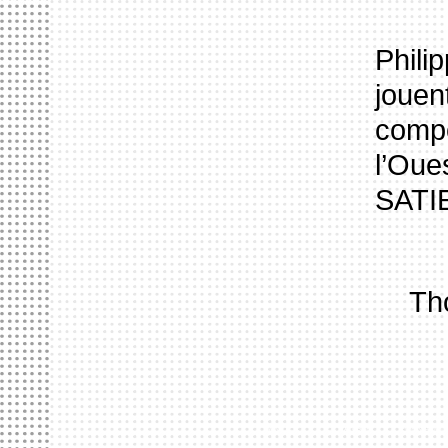
Phil
jouen
compo
l’Oue
SATI
Th
ACCUEIL
LE HANGAR
FORMATION