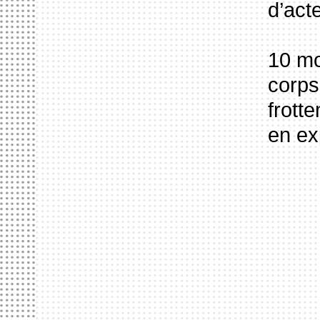
d’act
10 mo
corps
frott
en ex