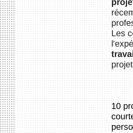
proje
récem
profe
Les c
l'exp
trava
proje
10 pr
court
perso